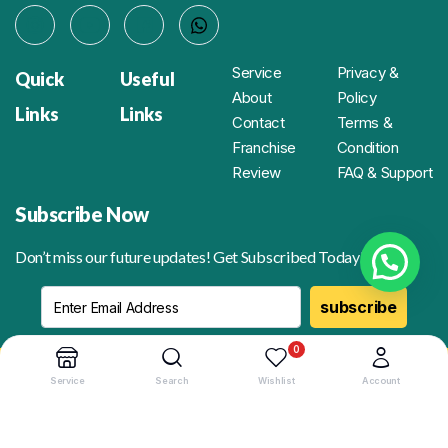
Service
Privacy &
Quick
Useful
About
Policy
Links
Links
Contact
Terms &
Franchise
Condition
Review
FAQ & Support
Subscribe Now
Don’t miss our future updates! Get Subscribed Today!
subscribe
0
Copyright 2025 Ownwash. All Rights Reserved.
Service
Search
Wishlist
Account